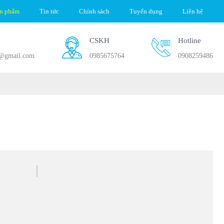
ản phẩm
Tin tức
Chính sách
Tuyển dụng
Liên hệ
CSKH
Hotline
d@gmail.com
0985675764
0908259486