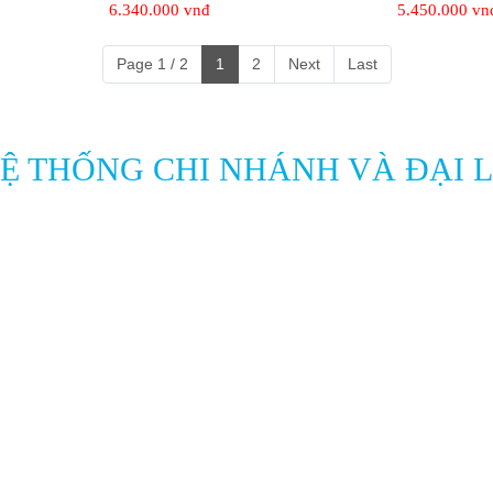
6.340.000 vnđ
5.450.000 vn
Page 1 / 2
1
2
Next
Last
Ệ THỐNG CHI NHÁNH VÀ ĐẠI 
SẢN PHẨM
HỖ TRỢ KHÁCH HÀNG
LETTON
Chính Sách Vận Chuyển