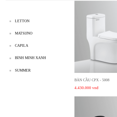
DANH MỤC SẢN PHẨM
LETTON
MATSIJNO
CAPILA
BÌNH MINH XANH
SUMMER
BÀN CẦU CPX - 5008
4.430.000 vnđ