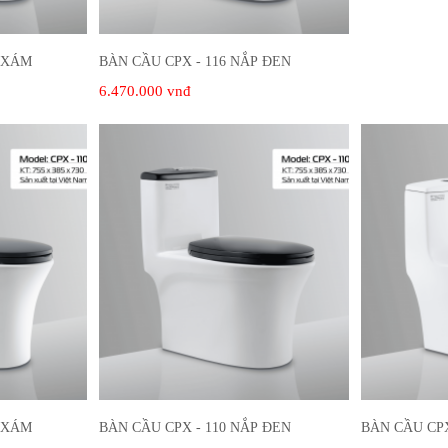
P XÁM
BÀN CẦU CPX - 116 NẮP ĐEN
6.470.000 vnđ
P XÁM
BÀN CẦU CPX - 110 NẮP ĐEN
BÀN CẦU CPX