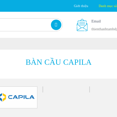
Giới thiệu
Danh mục s
Email
thienthanhtamb
BÀN CẦU CAPILA