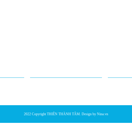
MATSIJNO
Chính sách thanh toán
CAPILA
BÌNH MINH XANH
SUMMER
EMAIL
WEBSI
thienthanhtambd@gmail.com
www.thienthan
64
2022 Copyright
THIÊN THÀNH TÂM
. Design by Nina.vn