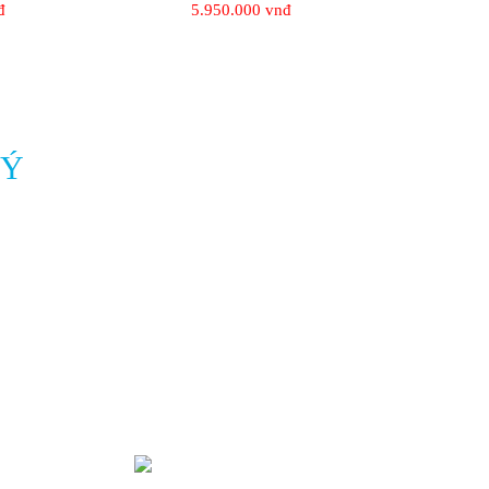
đ
5.950.000 vnđ
LÝ
THỐNG KÊ TRUY CẬP
Đang online:
3