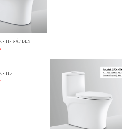
 - 117 NẮP ĐEN
đ
 - 116
đ