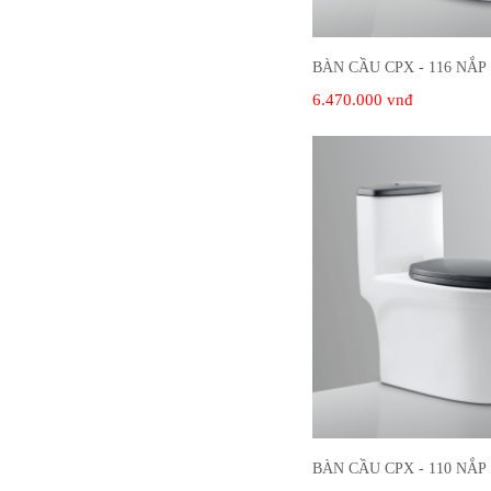
BÀN CẦU CPX - 116 NẮ
6.470.000 vnđ
BÀN CẦU CPX - 110 NẮ