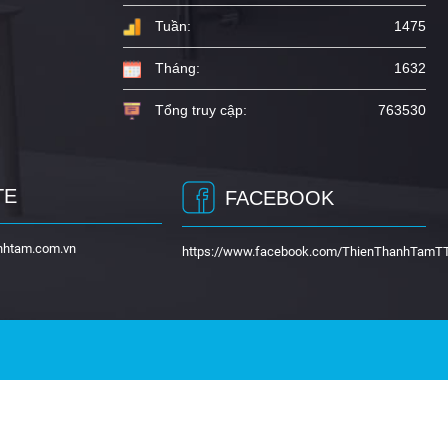
Tuần:
1475
Tháng:
1632
Tổng truy cập:
763530
TE
FACEBOOK
nhtam.com.vn
https://www.facebook.com/ThienThanhTamT