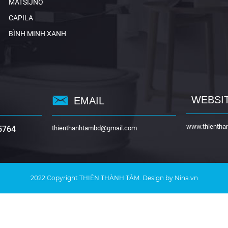
MATSIJNO
CAPILA
BÌNH MINH XANH
WEBSI
EMAIL
www.thientha
5764
thienthanhtambd@gmail.com
2022 Copyright
THIÊN THÀNH TÂM
. Design by Nina.vn