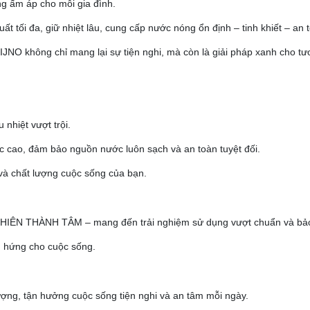
g ấm áp cho mỗi gia đình.
 tối đa, giữ nhiệt lâu, cung cấp nước nóng ổn định – tinh khiết – an 
JNO không chỉ mang lại sự tiện nghi, mà còn là giải pháp xanh cho tươ
 nhiệt vượt trội.
c cao, đảm bảo nguồn nước luôn sạch và an toàn tuyệt đối.
và chất lượng cuộc sống của bạn.
 THIÊN THÀNH TÂM – mang đến trải nghiệm sử dụng vượt chuẩn và bảo 
 hứng cho cuộc sống.
ợng, tận hưởng cuộc sống tiện nghi và an tâm mỗi ngày.