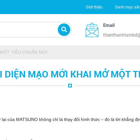
Giới thiệu
Danh mục sả
Email
thienthanhtambd
Ở MỘT TIÊU CHUẨN MỚI
I DIỆN MẠO MỚI KHAI MỞ MỘT 
rở lại của MATSIJNO không chỉ là thay đổi hình thức – đó là lời khẳng đ