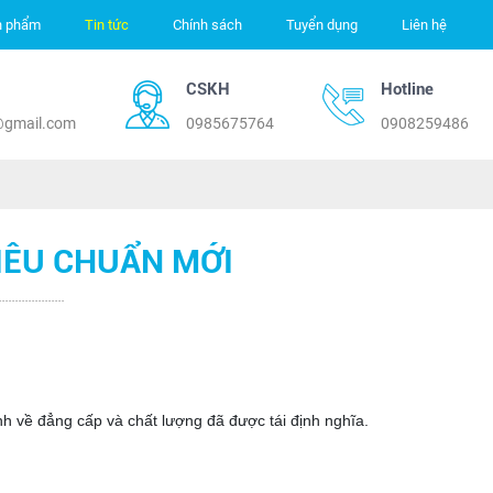
n phẩm
Tin tức
Chính sách
Tuyển dụng
Liên hệ
CSKH
Hotline
@gmail.com
0985675764
0908259486
TIÊU CHUẨN MỚI
ịnh về đẳng cấp và chất lượng đã được tái định nghĩa.