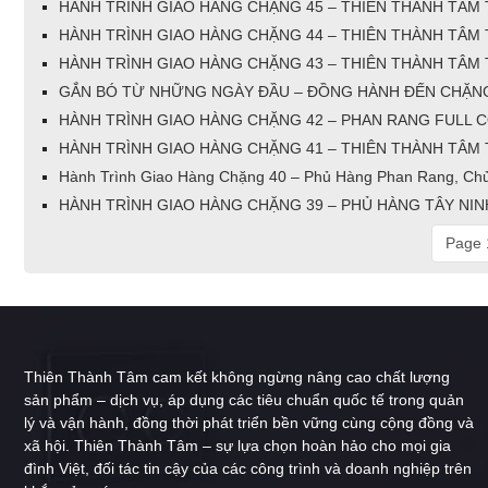
HÀNH TRÌNH GIAO HÀNG CHẶNG 45 – THIÊN THÀNH TÂM T
HÀNH TRÌNH GIAO HÀNG CHẶNG 44 – THIÊN THÀNH TÂM 
HÀNH TRÌNH GIAO HÀNG CHẶNG 43 – THIÊN THÀNH TÂM T
GẮN BÓ TỪ NHỮNG NGÀY ĐẦU – ĐỒNG HÀNH ĐẾN CHẶNG Đ
HÀNH TRÌNH GIAO HÀNG CHẶNG 42 – PHAN RANG FULL CÔ
HÀNH TRÌNH GIAO HÀNG CHẶNG 41 – THIÊN THÀNH TÂM T
Hành Trình Giao Hàng Chặng 40 – Phủ Hàng Phan Rang, Chủ
HÀNH TRÌNH GIAO HÀNG CHẶNG 39 – PHỦ HÀNG TÂY NINH
Page 1
Thiên Thành Tâm cam kết không ngừng nâng cao chất lượng
sản phẩm – dịch vụ, áp dụng các tiêu chuẩn quốc tế trong quản
lý và vận hành, đồng thời phát triển bền vững cùng cộng đồng và
xã hội. Thiên Thành Tâm – sự lựa chọn hoàn hảo cho mọi gia
đình Việt, đối tác tin cậy của các công trình và doanh nghiệp trên