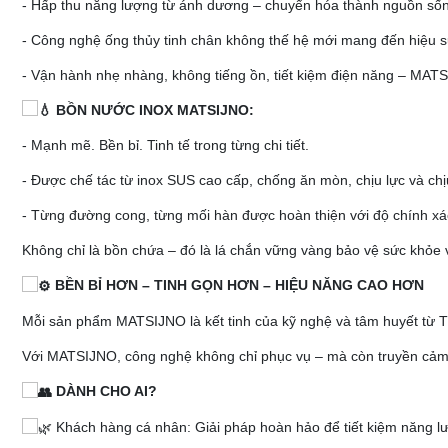
- Hấp thu năng lượng từ ánh dương – chuyển hóa thành nguồn sốn
- Công nghệ ống thủy tinh chân không thế hệ mới mang đến hiệu suất
- Vận hành nhẹ nhàng, không tiếng ồn, tiết kiệm điện năng – MATSI
BỒN NƯỚC INOX MATSIJNO:
- Mạnh mẽ. Bền bỉ. Tinh tế trong từng chi tiết.
- Được chế tác từ inox SUS cao cấp, chống ăn mòn, chịu lực và chịu
- Từng đường cong, từng mối hàn được hoàn thiện với độ chính xá
Không chỉ là bồn chứa – đó là lá chắn vững vàng bảo vệ sức khỏe 
BỀN BỈ HƠN – TINH GỌN HƠN – HIỆU NĂNG CAO HƠN
Mỗi sản phẩm MATSIJNO là kết tinh của kỹ nghệ và tâm huyết từ
Với MATSIJNO, công nghệ không chỉ phục vụ – mà còn truyền cảm
DÀNH CHO AI?
Khách hàng cá nhân: Giải pháp hoàn hảo để tiết kiệm năng lư