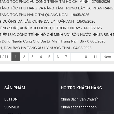
ĂNG TỐC PHỤC VỤ CÔNG TRÌNH TẠI HỒ CHÍ MINH - 27/05/2026
TĂNG TỐC PHỦ HÀNG VÀ NÂNG TẦM TRƯNG BÀY TẠI PHAN RANG -
ĂNG TỐC PHỦ HÀNG TẠI QUẢNG NGÃI - 19/05/2026
ƯỜNG DÀI LÂU CÙNG ĐẠI LÝ TUẤN ANH - 18/05/2026
NG SUẤT, XUẤT KHO LIÊN TỤC TRONG NGÀY - 14/05/2026
IẾP LỰC CÔNG TRÌNH HỒ CHÍ MINH VỚI BỒN NƯỚC NHỰA BÌNH MI
 Động Nguồn Cung Cho Đại Lý Miền Trung Nam Bộ - 07/05/2026
, ĐẢM BẢO HẠ TẦNG XỬ LÝ NƯỚC THẢI - 04/05/2026
 / 11
1
2
3
4
5
6
7
...
10
11
Next
SẢN PHẨM
HỖ TRỢ KHÁCH HÀNG
LETTON
Chính Sách Vận Chuyển
SUMMER
Chính sách thanh toán