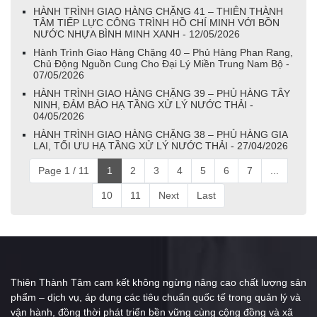
HÀNH TRÌNH GIAO HÀNG CHẶNG 41 – THIÊN THÀNH
TÂM TIẾP LỰC CÔNG TRÌNH HỒ CHÍ MINH VỚI BỒN
NƯỚC NHỰA BÌNH MINH XANH - 12/05/2026
Hành Trình Giao Hàng Chặng 40 – Phủ Hàng Phan Rang,
Chủ Động Nguồn Cung Cho Đại Lý Miền Trung Nam Bộ -
07/05/2026
HÀNH TRÌNH GIAO HÀNG CHẶNG 39 – PHỦ HÀNG TÂY
NINH, ĐẢM BẢO HẠ TẦNG XỬ LÝ NƯỚC THẢI -
04/05/2026
HÀNH TRÌNH GIAO HÀNG CHẶNG 38 – PHỦ HÀNG GIA
LAI, TỐI ƯU HẠ TẦNG XỬ LÝ NƯỚC THẢI - 27/04/2026
Page 1 / 11
1
2
3
4
5
6
7
...
10
11
Next
Last
Thiên Thành Tâm cam kết không ngừng nâng cao chất lượng sản
phẩm – dịch vụ, áp dụng các tiêu chuẩn quốc tế trong quản lý và
vận hành, đồng thời phát triển bền vững cùng cộng đồng và xã