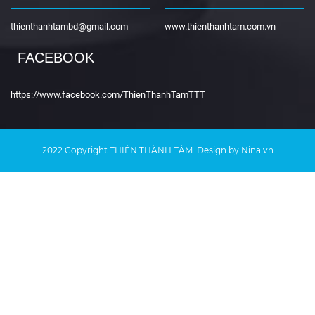
thienthanhtambd@gmail.com
www.thienthanhtam.com.vn
FACEBOOK
https://www.facebook.com/ThienThanhTamTTT
2022 Copyright
THIÊN THÀNH TÂM
. Design by Nina.vn