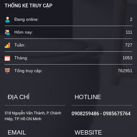
THỐNG KÊ TRUY CẬP
Đang online:
2
Hôm nay:
111
Tuần:
727
Tháng:
1053
Tổng truy cập:
762951
ĐỊA CHỈ
HOTLINE
518 Nguyễn Văn Thành, P. Chánh
0908259486 - 0985675764
Hiệp, TP. Hồ Chí Minh
EMAIL
WEBSITE