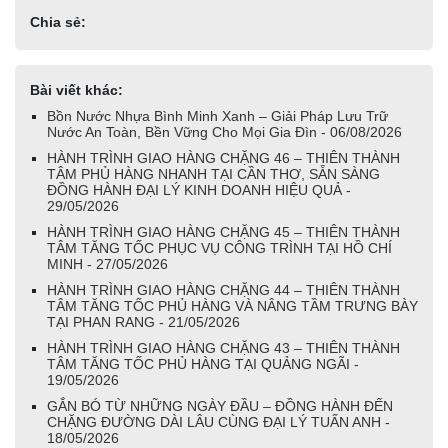
Chia sẻ:
Bài viết khác:
Bồn Nước Nhựa Bình Minh Xanh – Giải Pháp Lưu Trữ
Nước An Toàn, Bền Vững Cho Mọi Gia Đìn - 06/08/2026
HÀNH TRÌNH GIAO HÀNG CHẶNG 46 – THIÊN THÀNH
TÂM PHỦ HÀNG NHANH TẠI CẦN THƠ, SẴN SÀNG
ĐỒNG HÀNH ĐẠI LÝ KINH DOANH HIỆU QUẢ -
29/05/2026
HÀNH TRÌNH GIAO HÀNG CHẶNG 45 – THIÊN THÀNH
TÂM TĂNG TỐC PHỤC VỤ CÔNG TRÌNH TẠI HỒ CHÍ
MINH - 27/05/2026
HÀNH TRÌNH GIAO HÀNG CHẶNG 44 – THIÊN THÀNH
TÂM TĂNG TỐC PHỦ HÀNG VÀ NÂNG TẦM TRƯNG BÀY
TẠI PHAN RANG - 21/05/2026
HÀNH TRÌNH GIAO HÀNG CHẶNG 43 – THIÊN THÀNH
TÂM TĂNG TỐC PHỦ HÀNG TẠI QUẢNG NGÃI -
19/05/2026
GẮN BÓ TỪ NHỮNG NGÀY ĐẦU – ĐỒNG HÀNH ĐẾN
CHẶNG ĐƯỜNG DÀI LÂU CÙNG ĐẠI LÝ TUẤN ANH -
18/05/2026