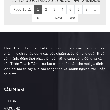
LAI, TỐI ƯU HẠ TẦNG XỬ LÝ NƯỚC THẢI - 27/04/2026
Page 1 / 11
1
2
3
4
5
6
7
...
10
11
Next
Last
Thiên Thành Tâm cam kết không ngừng nâng cao chất lượng sản
phẩm – dịch vụ, áp dụng các tiêu chuẩn quốc tế trong quản lý và
vận hành, đồng thời phát triển bền vững cùng cộng đồng và xã
hội. Thiên Thành Tâm – sự lựa chọn hoàn hảo cho mọi gia đình
Việt, đối tác tin cậy của các công trình và doanh nghiệp trên khắp
cả nước.
SẢN PHẨM
LETTON
MATSIJNO