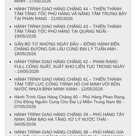
MINH - 27/05/2026
HÀNH TRÌNH GIAO HÀNG CHẶNG 44 – THIÊN THÀNH
TÂM TĂNG TỐC PHỦ HÀNG VÀ NÂNG TẦM TRƯNG BÀY
TẠI PHAN RANG - 21/05/2026
HÀNH TRÌNH GIAO HÀNG CHẶNG 43 – THIÊN THÀNH
TÂM TĂNG TỐC PHỦ HÀNG TẠI QUẢNG NGÃI -
19/05/2026
GẮN BÓ TỪ NHỮNG NGÀY ĐẦU – ĐỒNG HÀNH ĐẾN
CHẶNG ĐƯỜNG DÀI LÂU CÙNG ĐẠI LÝ TUẤN ANH -
18/05/2026
HÀNH TRÌNH GIAO HÀNG CHẶNG 42 – PHAN RANG
FULL CÔNG SUẤT, XUẤT KHO LIÊN TỤC TRONG NGÀY
- 14/05/2026
HÀNH TRÌNH GIAO HÀNG CHẶNG 41 – THIÊN THÀNH
TÂM TIẾP LỰC CÔNG TRÌNH HỒ CHÍ MINH VỚI BỒN
NƯỚC NHỰA BÌNH MINH XANH - 12/05/2026
Hành Trình Giao Hàng Chặng 40 – Phủ Hàng Phan Rang,
Chủ Động Nguồn Cung Cho Đại Lý Miền Trung Nam Bộ -
07/05/2026
HÀNH TRÌNH GIAO HÀNG CHẶNG 39 – PHỦ HÀNG TÂY
NINH, ĐẢM BẢO HẠ TẦNG XỬ LÝ NƯỚC THẢI -
04/05/2026
HÀNH TRÌNH GIAO HÀNG CHẶNG 38 – PHỦ HÀNG GIA