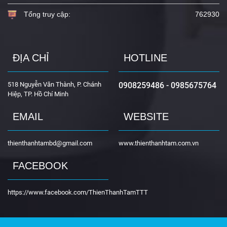
Tổng truy cập:
762930
ĐỊA CHỈ
HOTLINE
518 Nguyễn Văn Thành, P. Chánh
0908259486 - 0985675764
Hiệp, TP. Hồ Chí Minh
EMAIL
WEBSITE
thienthanhtambd@gmail.com
www.thienthanhtam.com.vn
FACEBOOK
https://www.facebook.com/ThienThanhTamTTT