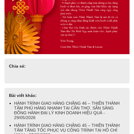
Chia sẻ:
Bài viết khác:
HÀNH TRÌNH GIAO HÀNG CHẶNG 46 – THIÊN THÀNH
TÂM PHỦ HÀNG NHANH TẠI CẦN THƠ, SẴN SÀNG
ĐỒNG HÀNH ĐẠI LÝ KINH DOANH HIỆU QUẢ -
29/05/2026
HÀNH TRÌNH GIAO HÀNG CHẶNG 45 – THIÊN THÀNH
TÂM TĂNG TỐC PHỤC VỤ CÔNG TRÌNH TẠI HỒ CHÍ