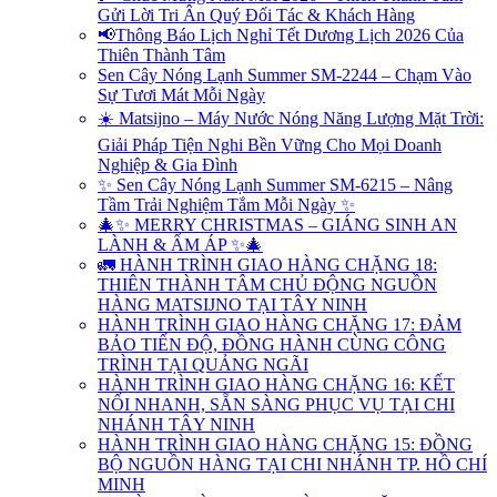
Gửi Lời Tri Ân Quý Đối Tác & Khách Hàng
📢Thông Báo Lịch Nghỉ Tết Dương Lịch 2026 Của
Thiên Thành Tâm
Sen Cây Nóng Lạnh Summer SM-2244 – Chạm Vào
Sự Tươi Mát Mỗi Ngày
☀️ Matsijno – Máy Nước Nóng Năng Lượng Mặt Trời:
Giải Pháp Tiện Nghi Bền Vững Cho Mọi Doanh
Nghiệp & Gia Đình
✨ Sen Cây Nóng Lạnh Summer SM-6215 – Nâng
Tầm Trải Nghiệm Tắm Mỗi Ngày ✨
🎄✨ MERRY CHRISTMAS – GIÁNG SINH AN
LÀNH & ẤM ÁP ✨🎄
🚛 HÀNH TRÌNH GIAO HÀNG CHẶNG 18:
THIÊN THÀNH TÂM CHỦ ĐỘNG NGUỒN
HÀNG MATSIJNO TẠI TÂY NINH
HÀNH TRÌNH GIAO HÀNG CHẶNG 17: ĐẢM
BẢO TIẾN ĐỘ, ĐỒNG HÀNH CÙNG CÔNG
TRÌNH TẠI QUẢNG NGÃI
HÀNH TRÌNH GIAO HÀNG CHẶNG 16: KẾT
NỐI NHANH, SẴN SÀNG PHỤC VỤ TẠI CHI
NHÁNH TÂY NINH
HÀNH TRÌNH GIAO HÀNG CHẶNG 15: ĐỒNG
BỘ NGUỒN HÀNG TẠI CHI NHÁNH TP. HỒ CHÍ
MINH