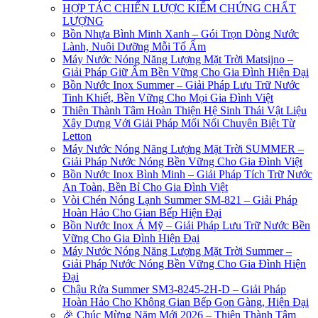
HỢP TÁC CHIẾN LƯỢC KIỂM CHỨNG CHẤT
LƯỢNG
Bồn Nhựa Bình Minh Xanh – Gói Trọn Dòng Nước
Lành, Nuôi Dưỡng Mỗi Tổ Ấm
Máy Nước Nóng Năng Lượng Mặt Trời Matsijno –
Giải Pháp Giữ Ấm Bền Vững Cho Gia Đình Hiện Đại
Bồn Nước Inox Summer – Giải Pháp Lưu Trữ Nước
Tinh Khiết, Bền Vững Cho Mọi Gia Đình Việt
Thiên Thành Tâm Hoàn Thiện Hệ Sinh Thái Vật Liệu
Xây Dựng Với Giải Pháp Mối Nối Chuyên Biệt Từ
Letton
Máy Nước Nóng Năng Lượng Mặt Trời SUMMER –
Giải Pháp Nước Nóng Bền Vững Cho Gia Đình Việt
Bồn Nước Inox Bình Minh – Giải Pháp Tích Trữ Nước
An Toàn, Bền Bỉ Cho Gia Đình Việt
Vòi Chén Nóng Lạnh Summer SM-821 – Giải Pháp
Hoàn Hảo Cho Gian Bếp Hiện Đại
Bồn Nước Inox Á Mỹ – Giải Pháp Lưu Trữ Nước Bền
Vững Cho Gia Đình Hiện Đại
Máy Nước Nóng Năng Lượng Mặt Trời Summer –
Giải Pháp Nước Nóng Bền Vững Cho Gia Đình Hiện
Đại
Chậu Rửa Summer SM3-8245-2H-D – Giải Pháp
Hoàn Hảo Cho Không Gian Bếp Gọn Gàng, Hiện Đại
🎉 Chúc Mừng Năm Mới 2026 – Thiên Thành Tâm