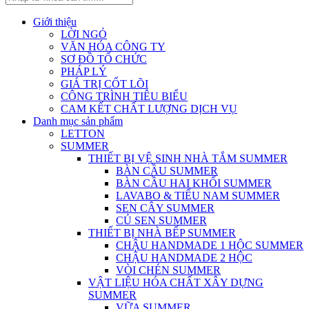
Giới thiệu
LỜI NGỎ
VĂN HÓA CÔNG TY
SƠ ĐỒ TỔ CHỨC
PHÁP LÝ
GIÁ TRỊ CỐT LÕI
CÔNG TRÌNH TIÊU BIỂU
CAM KẾT CHẤT LƯỢNG DỊCH VỤ
Danh mục sản phẩm
LETTON
SUMMER
THIẾT BỊ VỆ SINH NHÀ TẮM SUMMER
BÀN CẦU SUMMER
BÀN CẦU HAI KHỐI SUMMER
LAVABO & TIỂU NAM SUMMER
SEN CÂY SUMMER
CỦ SEN SUMMER
THIẾT BỊ NHÀ BẾP SUMMER
CHẬU HANDMADE 1 HỘC SUMMER
CHẬU HANDMADE 2 HỘC
VÒI CHÉN SUMMER
VẬT LIỆU HÓA CHẤT XÂY DỰNG
SUMMER
VỮA SUMMER