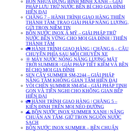
BỒN NHỰA ĐỨNG BÌNH MINH XANH – GIẢI
PHÁP LƯU TRỮ NƯỚC BỀN BỈ CHO GIA ĐÌNH
HIỆN ĐẠI
CHẶNG 7 – HÀNH TRÌNH GIAO HÀNG THIÊN
THÀNH TÂM: TRAO GIẢI PHÁP NĂNG LƯỢNG,
GỬI TRỌN NIỀM TIN
BỒN NƯỚC INOX Á MỸ – GIẢI PHÁP TRỮ
NƯỚC BỀN VỮNG CHO MỌI GIA ĐÌNH | THIÊN
THÀNH TÂM
🚛 HÀNH TRÌNH GIAO HÀNG | CHẶNG 6 – CÂU
CHUYỆN PHÍA SAU MỖI CHUYẾN XE
🌞 MÁY NƯỚC NÓNG NĂNG LƯỢNG MẶT
TRỜI SUMMER | GIẢI PHÁP TIẾT KIỆM VÀ BỀN
BỈ CHO MỌI GIA ĐÌNH
SEN CÂY SUMMER SM-2244 – GIẢI PHÁP
NÂNG TẦM KHÔNG GIAN TẮM HIỆN ĐẠI
VÒI CHÉN SUMMER SM-854 – GIẢI PHÁP TINH
GỌN VÀ TIỆN NGHI CHO KHÔNG GIAN BẾP
HIỆN ĐẠI
🚛 HÀNH TRÌNH GIAO HÀNG | CHẶNG 5 –
KIÊN ĐỊNH TRÊN MỌI NẺO ĐƯỜNG
🌊 BỒN NƯỚC INOX SUMMER XANH | NÂNG
CHUẨN AN TÂM, GIỮ TRỌN NGUỒN NƯỚC
SẠCH
BỒN NƯỚC INOX SUMMER – BỀN CHUẨN