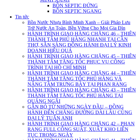
BỒN SEPTIC ĐỨNG
BỒN SEPTIC NGANG
Tin tức
Bồn Nước Nhựa Bình Minh Xanh – Giải Pháp Lưu
Trữ Nước An Toàn, Bền Vững Cho Mọi Gia Đìn
HÀNH TRÌNH GIAO HÀNG CHẶNG 46 – THIÊN
THÀNH TÂM PHỦ HÀNG NHANH TẠI CẦN
THƠ, SẴN SÀNG ĐỒNG HÀNH ĐẠI LÝ KINH
DOANH HIỆU QUẢ
HÀNH TRÌNH GIAO HÀNG CHẶNG 45 – THIÊN
THÀNH TÂM TĂNG TỐC PHỤC VỤ CÔNG
TRÌNH TẠI HỒ CHÍ MINH
HÀNH TRÌNH GIAO HÀNG CHẶNG 44 – THIÊN
THÀNH TÂM TĂNG TỐC PHỦ HÀNG VÀ
NÂNG TẦM TRƯNG BÀY TẠI PHAN RANG
HÀNH TRÌNH GIAO HÀNG CHẶNG 43 – THIÊN
THÀNH TÂM TĂNG TỐC PHỦ HÀNG TẠI
QUẢNG NGÃI
GẮN BÓ TỪ NHỮNG NGÀY ĐẦU – ĐỒNG
HÀNH ĐẾN CHẶNG ĐƯỜNG DÀI LÂU CÙNG
ĐẠI LÝ TUẤN ANH
HÀNH TRÌNH GIAO HÀNG CHẶNG 42 – PHAN
RANG FULL CÔNG SUẤT, XUẤT KHO LIÊN
TỤC TRONG NGÀY