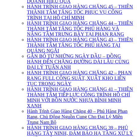
DOANH HIỆU QUẢ
HÀNH TRÌNH GIAO HÀNG CHẶNG 45 – THIÊN
THÀNH TÂM TĂNG TỐC PHỤC VỤ CÔNG
TRÌNH TẠI HỒ CHÍ MINH
HÀNH TRÌNH GIAO HÀNG CHẶNG 44 – THIÊN
THÀNH TÂM TĂNG TỐC PHỦ HÀNG VÀ
NÂNG TẦM TRƯNG BÀY TẠI PHAN RANG
HÀNH TRÌNH GIAO HÀNG CHẶNG 43 – THIÊN
THÀNH TÂM TĂNG TỐC PHỦ HÀNG TẠI
QUẢNG NGÃI
GẮN BÓ TỪ NHỮNG NGÀY ĐẦU – ĐỒNG
HÀNH ĐẾN CHẶNG ĐƯỜNG DÀI LÂU CÙNG
ĐẠI LÝ TUẤN ANH
HÀNH TRÌNH GIAO HÀNG CHẶNG 42 – PHAN
RANG FULL CÔNG SUẤT, XUẤT KHO LIÊN
TỤC TRONG NGÀY
HÀNH TRÌNH GIAO HÀNG CHẶNG 41 – THIÊN
THÀNH TÂM TIẾP LỰC CÔNG TRÌNH HỒ CHÍ
MINH VỚI BỒN NƯỚC NHỰA BÌNH MINH
XANH
Hành Trình Giao Hàng Chặng 40 – Phủ Hàng Phan
Rang, Chủ Động Nguồn Cung Cho Đại Lý Miền
Trung Nam Bộ
HÀNH TRÌNH GIAO HÀNG CHẶNG 39 – PHỦ
HÀNG TÂY NINH, ĐẢM BẢO HẠ TẦNG XỬ LÝ