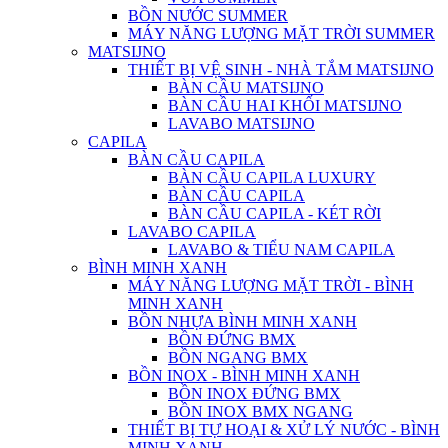
BỒN NƯỚC SUMMER
MÁY NĂNG LƯỢNG MẶT TRỜI SUMMER
MATSIJNO
THIẾT BỊ VỆ SINH - NHÀ TẮM MATSIJNO
BÀN CẦU MATSIJNO
BÀN CẦU HAI KHỐI MATSIJNO
LAVABO MATSIJNO
CAPILA
BÀN CẦU CAPILA
BÀN CẦU CAPILA LUXURY
BÀN CẦU CAPILA
BÀN CẦU CAPILA - KÉT RỜI
LAVABO CAPILA
LAVABO & TIỂU NAM CAPILA
BÌNH MINH XANH
MÁY NĂNG LƯỢNG MẶT TRỜI - BÌNH
MINH XANH
BỒN NHỰA BÌNH MINH XANH
BỒN ĐỨNG BMX
BỒN NGANG BMX
BỒN INOX - BÌNH MINH XANH
BỒN INOX ĐỨNG BMX
BỒN INOX BMX NGANG
THIẾT BỊ TỰ HOẠI & XỬ LÝ NƯỚC - BÌNH
MINH XANH