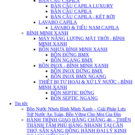
BÀN CẦU CAPILA
BÀN CẦU CAPILA LUXURY
BÀN CẦU CAPILA
BÀN CẦU CAPILA - KÉT RỜI
LAVABO CAPILA
LAVABO & TIỂU NAM CAPILA
BÌNH MINH XANH
MÁY NĂNG LƯỢNG MẶT TRỜI - BÌNH
MINH XANH
BỒN NHỰA BÌNH MINH XANH
BỒN ĐỨNG BMX
BỒN NGANG BMX
BỒN INOX - BÌNH MINH XANH
BỒN INOX ĐỨNG BMX
BỒN INOX BMX NGANG
THIẾT BỊ TỰ HOẠI & XỬ LÝ NƯỚC - BÌNH
MINH XANH
BỒN SEPTIC ĐỨNG
BỒN SEPTIC NGANG
Tin tức
Bồn Nước Nhựa Bình Minh Xanh – Giải Pháp Lưu
Trữ Nước An Toàn, Bền Vững Cho Mọi Gia Đìn
HÀNH TRÌNH GIAO HÀNG CHẶNG 46 – THIÊN
THÀNH TÂM PHỦ HÀNG NHANH TẠI CẦN
THƠ, SẴN SÀNG ĐỒNG HÀNH ĐẠI LÝ KINH