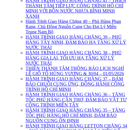
HÀNH TRÌNH GIAO HÀNG CHẶNG 41 – THIÊN
THÀNH TÂM TIẾP LỰC CÔNG TRÌNH HỒ CHÍ
MINH VỚI BỒN NƯỚC NHỰA BÌNH MINH
XANH
Hành Trình Giao Hàng Chặng 40 – Phủ Hàng Phan
Rang, Chủ Động Nguồn Cung Cho Đại Lý Miền
Trung Nam Bộ
HÀNH TRÌNH GIAO HÀNG CHẶNG 39 – PHỦ
HÀNG TÂY NINH, ĐẢM BẢO HẠ TẦNG XỬ LÝ
NƯỚC THẢI
HÀNH TRÌNH GIAO HÀNG CHẶNG 38 – PHỦ
HÀNG GIA LAI, TỐI ƯU HẠ TẦNG XỬ LÝ
NƯỚC THẢI
THIÊN THÀNH TÂM THÔNG BÁO LỊCH NGHỈ
LỄ GIỖ TỔ HÙNG VƯƠNG & 30/04 – 01/05/2026
HÀNH TRÌNH GIAO HÀNG CHẶNG 37 – ĐẢM
BẢO CHUỖI CUNG ỨNG, ĐỒNG HÀNH CÔNG
TRÌNH HỒ CHÍ MINH
HÀNH TRÌNH GIAO HÀNG CHẶNG 36 – TĂNG
TỐC PHỦ HÀNG CẦN THƠ, ĐẢM BẢO VẬT TƯ
CÔNG TRÌNH MIỀN TÂY
HÀNH TRÌNH GIAO HÀNG CHẶNG 35 – TĂNG
TỐC PHỦ HÀNG HỒ CHÍ MINH, ĐẢM BẢO
NGUỒN CUNG ỔN ĐỊNH
HÀNH TRÌNH GIAO HÀNG LETTON CHẶNG 34