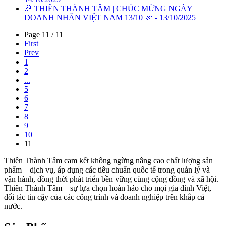
🎉 THIÊN THÀNH TÂM | CHÚC MỪNG NGÀY
DOANH NHÂN VIỆT NAM 13/10 🎉 - 13/10/2025
Page 11 / 11
First
Prev
1
2
...
5
6
7
8
9
10
11
Thiên Thành Tâm cam kết không ngừng nâng cao chất lượng sản
phẩm – dịch vụ, áp dụng các tiêu chuẩn quốc tế trong quản lý và
vận hành, đồng thời phát triển bền vững cùng cộng đồng và xã hội.
Thiên Thành Tâm – sự lựa chọn hoàn hảo cho mọi gia đình Việt,
đối tác tin cậy của các công trình và doanh nghiệp trên khắp cả
nước.