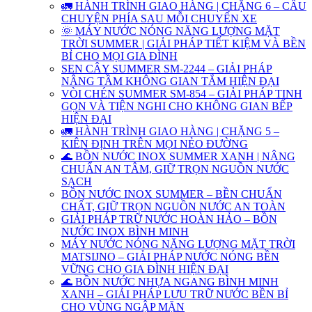
🚛 HÀNH TRÌNH GIAO HÀNG | CHẶNG 6 – CÂU
CHUYỆN PHÍA SAU MỖI CHUYẾN XE
🌞 MÁY NƯỚC NÓNG NĂNG LƯỢNG MẶT
TRỜI SUMMER | GIẢI PHÁP TIẾT KIỆM VÀ BỀN
BỈ CHO MỌI GIA ĐÌNH
SEN CÂY SUMMER SM-2244 – GIẢI PHÁP
NÂNG TẦM KHÔNG GIAN TẮM HIỆN ĐẠI
VÒI CHÉN SUMMER SM-854 – GIẢI PHÁP TINH
GỌN VÀ TIỆN NGHI CHO KHÔNG GIAN BẾP
HIỆN ĐẠI
🚛 HÀNH TRÌNH GIAO HÀNG | CHẶNG 5 –
KIÊN ĐỊNH TRÊN MỌI NẺO ĐƯỜNG
🌊 BỒN NƯỚC INOX SUMMER XANH | NÂNG
CHUẨN AN TÂM, GIỮ TRỌN NGUỒN NƯỚC
SẠCH
BỒN NƯỚC INOX SUMMER – BỀN CHUẨN
CHẤT, GIỮ TRỌN NGUỒN NƯỚC AN TOÀN
GIẢI PHÁP TRỮ NƯỚC HOÀN HẢO – BỒN
NƯỚC INOX BÌNH MINH
MÁY NƯỚC NÓNG NĂNG LƯỢNG MẶT TRỜI
MATSIJNO – GIẢI PHÁP NƯỚC NÓNG BỀN
VỮNG CHO GIA ĐÌNH HIỆN ĐẠI
🌊 BỒN NƯỚC NHỰA NGANG BÌNH MINH
XANH – GIẢI PHÁP LƯU TRỮ NƯỚC BỀN BỈ
CHO VÙNG NGẬP MẶN