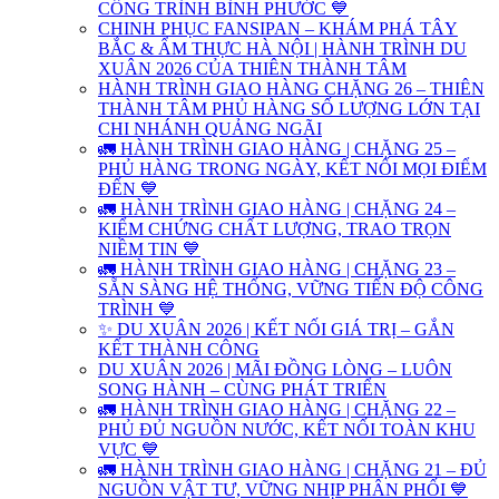
CÔNG TRÌNH BÌNH PHƯỚC 💙
CHINH PHỤC FANSIPAN – KHÁM PHÁ TÂY
BẮC & ẨM THỰC HÀ NỘI | HÀNH TRÌNH DU
XUÂN 2026 CỦA THIÊN THÀNH TÂM
HÀNH TRÌNH GIAO HÀNG CHẶNG 26 – THIÊN
THÀNH TÂM PHỦ HÀNG SỐ LƯỢNG LỚN TẠI
CHI NHÁNH QUẢNG NGÃI
🚛 HÀNH TRÌNH GIAO HÀNG | CHẶNG 25 –
PHỦ HÀNG TRONG NGÀY, KẾT NỐI MỌI ĐIỂM
ĐẾN 💙
🚛 HÀNH TRÌNH GIAO HÀNG | CHẶNG 24 –
KIỂM CHỨNG CHẤT LƯỢNG, TRAO TRỌN
NIỀM TIN 💙
🚛 HÀNH TRÌNH GIAO HÀNG | CHẶNG 23 –
SẴN SÀNG HỆ THỐNG, VỮNG TIẾN ĐỘ CÔNG
TRÌNH 💙
✨ DU XUÂN 2026 | KẾT NỐI GIÁ TRỊ – GẮN
KẾT THÀNH CÔNG
DU XUÂN 2026 | MÃI ĐỒNG LÒNG – LUÔN
SONG HÀNH – CÙNG PHÁT TRIỂN
🚛 HÀNH TRÌNH GIAO HÀNG | CHẶNG 22 –
PHỦ ĐỦ NGUỒN NƯỚC, KẾT NỐI TOÀN KHU
VỰC 💙
🚛 HÀNH TRÌNH GIAO HÀNG | CHẶNG 21 – ĐỦ
NGUỒN VẬT TƯ, VỮNG NHỊP PHÂN PHỐI 💙