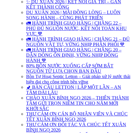
✨ DU XUÂN 2026 | KẾT NỐI GIÁ TRỊ – GẮN
KẾT THÀNH CÔNG
DU XUÂN 2026 | MÃI ĐỒNG LÒNG – LUÔN
SONG HÀNH – CÙNG PHÁT TRIỂN
🚛 HÀNH TRÌNH GIAO HÀNG | CHẶNG 22 –
PHỦ ĐỦ NGUỒN NƯỚC, KẾT NỐI TOÀN KHU
VỰC 💙
🚛 HÀNH TRÌNH GIAO HÀNG | CHẶNG 21 – ĐỦ
NGUỒN VẬT TƯ, VỮNG NHỊP PHÂN PHỐI 💙
🚛 HÀNH TRÌNH GIAO HÀNG | CHẶNG 20 –
DẪN DÒNG ỔN ĐỊNH, VỮNG NHỊP ĐỒNG
HÀNH 💙
80% BỒN NƯỚC XUỐNG CẤP SỚM BẮT
NGUỒN TỪ LỰA CHỌN BAN ĐẦU
Bồn Tự Hoại Septic Letton – Giải pháp xử lý nước thải
hiện đại cho công trình bền vững
🚽 BÀN CẦU LETTON | LẮP MỘT LẦN – AN
TÂM DÀI LÂU
CHÀO XUÂN BÍNH NGỌ 2026 – THIÊN THÀNH
TÂM GỬI TRỌN NIỀM TIN CHO NĂM MỚI
KHỞI SẮC
THƯ CẢM ƠN CÁN BỘ NHÂN VIÊN VÀ CHÚC
TẾT XUÂN BÍNH NGỌ 2026
THƯ CẢM ƠN ĐỐI TÁC VÀ CHÚC TẾT XUÂN
BÍNH NGỌ 2026