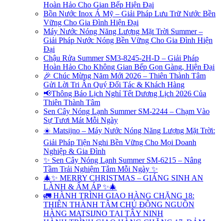
Hoàn Hảo Cho Gian Bếp Hiện Đại
Bồn Nước Inox Á Mỹ – Giải Pháp Lưu Trữ Nước Bền
Vững Cho Gia Đình Hiện Đại
Máy Nước Nóng Năng Lượng Mặt Trời Summer –
Giải Pháp Nước Nóng Bền Vững Cho Gia Đình Hiện
Đại
Chậu Rửa Summer SM3-8245-2H-D – Giải Pháp
Hoàn Hảo Cho Không Gian Bếp Gọn Gàng, Hiện Đại
🎉 Chúc Mừng Năm Mới 2026 – Thiên Thành Tâm
Gửi Lời Tri Ân Quý Đối Tác & Khách Hàng
📢Thông Báo Lịch Nghỉ Tết Dương Lịch 2026 Của
Thiên Thành Tâm
Sen Cây Nóng Lạnh Summer SM-2244 – Chạm Vào
Sự Tươi Mát Mỗi Ngày
☀️ Matsijno – Máy Nước Nóng Năng Lượng Mặt Trời:
Giải Pháp Tiện Nghi Bền Vững Cho Mọi Doanh
Nghiệp & Gia Đình
✨ Sen Cây Nóng Lạnh Summer SM-6215 – Nâng
Tầm Trải Nghiệm Tắm Mỗi Ngày ✨
🎄✨ MERRY CHRISTMAS – GIÁNG SINH AN
LÀNH & ẤM ÁP ✨🎄
🚛 HÀNH TRÌNH GIAO HÀNG CHẶNG 18:
THIÊN THÀNH TÂM CHỦ ĐỘNG NGUỒN
HÀNG MATSIJNO TẠI TÂY NINH