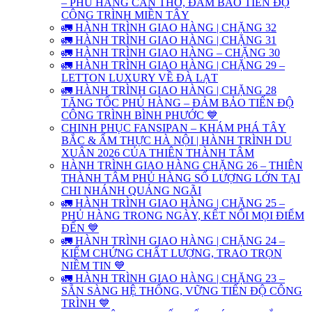
– PHỦ HÀNG CẦN THƠ, ĐẢM BẢO TIẾN ĐỘ
CÔNG TRÌNH MIỀN TÂY
🚛 HÀNH TRÌNH GIAO HÀNG | CHẶNG 32
🚛 HÀNH TRÌNH GIAO HÀNG | CHẶNG 31
🚛 HÀNH TRÌNH GIAO HÀNG – CHẶNG 30
🚛 HÀNH TRÌNH GIAO HÀNG | CHẶNG 29 –
LETTON LUXURY VỀ ĐÀ LẠT
🚛 HÀNH TRÌNH GIAO HÀNG | CHẶNG 28
TĂNG TỐC PHỦ HÀNG – ĐẢM BẢO TIẾN ĐỘ
CÔNG TRÌNH BÌNH PHƯỚC 💙
CHINH PHỤC FANSIPAN – KHÁM PHÁ TÂY
BẮC & ẨM THỰC HÀ NỘI | HÀNH TRÌNH DU
XUÂN 2026 CỦA THIÊN THÀNH TÂM
HÀNH TRÌNH GIAO HÀNG CHẶNG 26 – THIÊN
THÀNH TÂM PHỦ HÀNG SỐ LƯỢNG LỚN TẠI
CHI NHÁNH QUẢNG NGÃI
🚛 HÀNH TRÌNH GIAO HÀNG | CHẶNG 25 –
PHỦ HÀNG TRONG NGÀY, KẾT NỐI MỌI ĐIỂM
ĐẾN 💙
🚛 HÀNH TRÌNH GIAO HÀNG | CHẶNG 24 –
KIỂM CHỨNG CHẤT LƯỢNG, TRAO TRỌN
NIỀM TIN 💙
🚛 HÀNH TRÌNH GIAO HÀNG | CHẶNG 23 –
SẴN SÀNG HỆ THỐNG, VỮNG TIẾN ĐỘ CÔNG
TRÌNH 💙