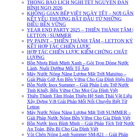
THÔNG BÁO LỊCH NGHỈ TẾT NGUYÊN ĐÁN
BÍNH NGỌ 2026
KHÔNG GIAN BẾP VIỆT NGÀY TẾT – NƠI GẮN
KẾT YÊU THƯƠNG BẮT ĐẦU TỪ NHỮNG
ĐIỀU BỀN VỮNG
YEAR END PARTY 2025 – THIÊN THÀNH TÂM |
LETTON | SUMMER
PV PAINT – THIÊN THÀNH TÂM – LETTON KÝ
KẾT HỢP TÁC CHIẾN LƯỢC
HỢP TÁC CHIẾN LƯỢC KIỂM CHỨNG CHẤT
LƯỢNG
Bồn Nhựa Bình Minh Xanh – Gói Trọn Dòng Nước
Lành, Nuôi Dưỡng Mỗi Tổ Ấm
Máy Nước Nóng Năng Lượng Mặt Trời Matsijno –
Giải Pháp Giữ Ấm Bền Vững Cho Gia Đình Hiện Đại
Bồn Nước Inox Summer – Giải Pháp Lưu Trữ Nước
Tinh Khiết, Bền Vững Cho Mọi Gia Đình Việt
Thiên Thành Tâm Hoàn Thiện Hệ Sinh Thái Vật Liệu
Xây Dựng Với Giải Pháp Mối Nối Chuyên Biệt Từ
Letton
Máy Nước Nóng Năng Lượng Mặt Trời SUMMER –
Giải Pháp Nước Nóng Bền Vững Cho Gia Đình Việt
Bồn Nước Inox Bình Minh – Giải Pháp Tích Trữ Nước
An Toàn, Bền Bỉ Cho Gia Đình Việt
Vòi Chén Nóng Lạnh Summer SM-821 – Giải Pháp