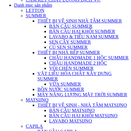
Danh mục sản phẩm
LETTON
SUMMER
THIẾT BỊ VỆ SINH NHÀ TẮM SUMMER
BÀN CẦU SUMMER
BÀN CẦU HAI KHỐI SUMMER
LAVABO & TIỂU NAM SUMMER
SEN CÂY SUMMER
CỦ SEN SUMMER
THIẾT BỊ NHÀ BẾP SUMMER
CHẬU HANDMADE 1 HỘC SUMMER
CHẬU HANDMADE 2 HỘC
VÒI CHÉN SUMMER
VẬT LIỆU HÓA CHẤT XÂY DỰNG
SUMMER
VỮA SUMMER
BỒN NƯỚC SUMMER
MÁY NĂNG LƯỢNG MẶT TRỜI SUMMER
MATSIJNO
THIẾT BỊ VỆ SINH - NHÀ TẮM MATSIJNO
BÀN CẦU MATSIJNO
BÀN CẦU HAI KHỐI MATSIJNO
LAVABO MATSIJNO
CAPILA