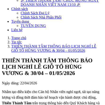
🎉 THIÊN THÀNH TÂM | CHÚC MỪNG NGÀY
DOANH NHÂN VIỆT NAM 13/10 🎉
Chính sách
Chính Sách Đại Lý
Chính Sách Nhà Phân Phối
Tuyển dụng
TUYỂN DỤNG
Liên hệ
Trang chủ
Tin tức
THIÊN THÀNH TÂM THÔNG BÁO LỊCH NGHỈ LỄ
GIỖ TỔ HÙNG VƯƠNG & 30/04 – 01/05/2026
THIÊN THÀNH TÂM THÔNG BÁO
LỊCH NGHỈ LỄ GIỖ TỔ HÙNG
VƯƠNG & 30/04 – 01/05/2026
Ngày đăng: 22/04/2026
Nhằm tạo điều kiện cho Cán bộ Nhân viên nghỉ ngơi, tái tạo năng
lượng và đồng thời đảm bảo kế hoạch vận hành được chủ động,
Thiên Thành Tâm
trân trọng thông báo đến Quý Khách hàng và