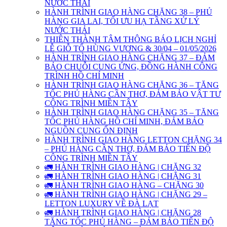
NƯỚC THẢI
HÀNH TRÌNH GIAO HÀNG CHẶNG 38 – PHỦ
HÀNG GIA LAI, TỐI ƯU HẠ TẦNG XỬ LÝ
NƯỚC THẢI
THIÊN THÀNH TÂM THÔNG BÁO LỊCH NGHỈ
LỄ GIỖ TỔ HÙNG VƯƠNG & 30/04 – 01/05/2026
HÀNH TRÌNH GIAO HÀNG CHẶNG 37 – ĐẢM
BẢO CHUỖI CUNG ỨNG, ĐỒNG HÀNH CÔNG
TRÌNH HỒ CHÍ MINH
HÀNH TRÌNH GIAO HÀNG CHẶNG 36 – TĂNG
TỐC PHỦ HÀNG CẦN THƠ, ĐẢM BẢO VẬT TƯ
CÔNG TRÌNH MIỀN TÂY
HÀNH TRÌNH GIAO HÀNG CHẶNG 35 – TĂNG
TỐC PHỦ HÀNG HỒ CHÍ MINH, ĐẢM BẢO
NGUỒN CUNG ỔN ĐỊNH
HÀNH TRÌNH GIAO HÀNG LETTON CHẶNG 34
– PHỦ HÀNG CẦN THƠ, ĐẢM BẢO TIẾN ĐỘ
CÔNG TRÌNH MIỀN TÂY
🚛 HÀNH TRÌNH GIAO HÀNG | CHẶNG 32
🚛 HÀNH TRÌNH GIAO HÀNG | CHẶNG 31
🚛 HÀNH TRÌNH GIAO HÀNG – CHẶNG 30
🚛 HÀNH TRÌNH GIAO HÀNG | CHẶNG 29 –
LETTON LUXURY VỀ ĐÀ LẠT
🚛 HÀNH TRÌNH GIAO HÀNG | CHẶNG 28
TĂNG TỐC PHỦ HÀNG – ĐẢM BẢO TIẾN ĐỘ