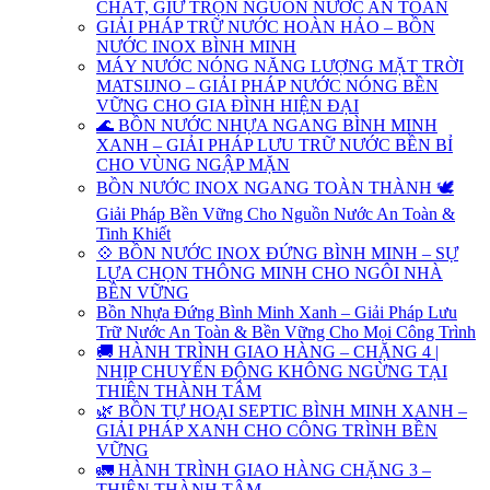
CHẤT, GIỮ TRỌN NGUỒN NƯỚC AN TOÀN
GIẢI PHÁP TRỮ NƯỚC HOÀN HẢO – BỒN
NƯỚC INOX BÌNH MINH
MÁY NƯỚC NÓNG NĂNG LƯỢNG MẶT TRỜI
MATSIJNO – GIẢI PHÁP NƯỚC NÓNG BỀN
VỮNG CHO GIA ĐÌNH HIỆN ĐẠI
🌊 BỒN NƯỚC NHỰA NGANG BÌNH MINH
XANH – GIẢI PHÁP LƯU TRỮ NƯỚC BỀN BỈ
CHO VÙNG NGẬP MẶN
BỒN NƯỚC INOX NGANG TOÀN THÀNH 🕊️
Giải Pháp Bền Vững Cho Nguồn Nước An Toàn &
Tinh Khiết
💠 BỒN NƯỚC INOX ĐỨNG BÌNH MINH – SỰ
LỰA CHỌN THÔNG MINH CHO NGÔI NHÀ
BỀN VỮNG
Bồn Nhựa Đứng Bình Minh Xanh – Giải Pháp Lưu
Trữ Nước An Toàn & Bền Vững Cho Mọi Công Trình
🚚 HÀNH TRÌNH GIAO HÀNG – CHẶNG 4 |
NHỊP CHUYỂN ĐỘNG KHÔNG NGỪNG TẠI
THIÊN THÀNH TÂM
🌿 BỒN TỰ HOẠI SEPTIC BÌNH MINH XANH –
GIẢI PHÁP XANH CHO CÔNG TRÌNH BỀN
VỮNG
🚛 HÀNH TRÌNH GIAO HÀNG CHẶNG 3 –
THIÊN THÀNH TÂM