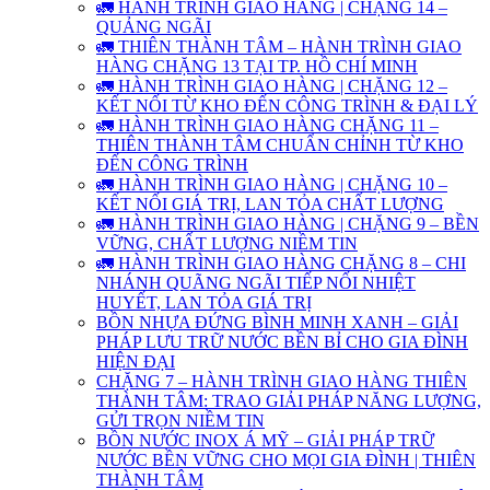
🚛 HÀNH TRÌNH GIAO HÀNG | CHẶNG 14 –
QUẢNG NGÃI
🚛 THIÊN THÀNH TÂM – HÀNH TRÌNH GIAO
HÀNG CHẶNG 13 TẠI TP. HỒ CHÍ MINH
🚛 HÀNH TRÌNH GIAO HÀNG | CHẶNG 12 –
KẾT NỐI TỪ KHO ĐẾN CÔNG TRÌNH & ĐẠI LÝ
🚛 HÀNH TRÌNH GIAO HÀNG CHẶNG 11 –
THIÊN THÀNH TÂM CHUẨN CHỈNH TỪ KHO
ĐẾN CÔNG TRÌNH
🚛 HÀNH TRÌNH GIAO HÀNG | CHẶNG 10 –
KẾT NỐI GIÁ TRỊ, LAN TỎA CHẤT LƯỢNG
🚛 HÀNH TRÌNH GIAO HÀNG | CHẶNG 9 – BỀN
VỮNG, CHẤT LƯỢNG NIỀM TIN
🚛 HÀNH TRÌNH GIAO HÀNG CHẶNG 8 – CHI
NHÁNH QUÃNG NGÃI TIẾP NỐI NHIỆT
HUYẾT, LAN TỎA GIÁ TRỊ
BỒN NHỰA ĐỨNG BÌNH MINH XANH – GIẢI
PHÁP LƯU TRỮ NƯỚC BỀN BỈ CHO GIA ĐÌNH
HIỆN ĐẠI
CHẶNG 7 – HÀNH TRÌNH GIAO HÀNG THIÊN
THÀNH TÂM: TRAO GIẢI PHÁP NĂNG LƯỢNG,
GỬI TRỌN NIỀM TIN
BỒN NƯỚC INOX Á MỸ – GIẢI PHÁP TRỮ
NƯỚC BỀN VỮNG CHO MỌI GIA ĐÌNH | THIÊN
THÀNH TÂM