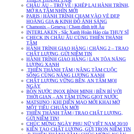
CHÂU ÂU – TRỞ VỀ | KHÉP LẠI HÀNH TRÌNH,
MỞ RA TẦM NHÌN MỚI
PARIS | HÀNH TRÌNH CHẠM VÀO VẺ ĐẸP
HOÀNG GIA & KINH ĐÔ ÁNH SÁNG
Chamonix – Geneva | Chạm đỉnh trời Âu
INTERLAKEN - Sắc Xanh Hoàn Hảo của THỤY SĨ
CHECK IN CHÂU ÂU CÙNG THIÊN THÀNH
TÂM
HÀNH TRÌNH GIAO HÀNG | CHẶNG 2 – TRAO
CHẤT LƯỢNG, GỬI NIỀM TIN
HÀNH TRÌNH GIAO HÀNG | LAN TỎA NĂNG
LƯỢNG XANH
THIÊN THÀNH TÂM | NÂNG TẦM CUỘC
SỐNG CÙNG NĂNG LƯỢNG XANH
CHẤT LƯỢNG VỮNG BỀN, AN TÂM MỌI
NGÀY
BỒN NƯỚC INOX BÌNH MINH | BỀN BỈ VỚI
THỜI GIAN – AN TÂM TỪNG GIỌT NƯỚC
MATSIJNO | KHI DIỆN MẠO MỚI KHAI MỞ
MỘT TIÊU CHUẨN MỚI
THIÊN THÀNH TÂM | TRAO CHẤT LƯỢNG,
GỬI NIỀM TIN!
CHÚC MỪNG NGÀY PHỤ NỮ VIỆT NAM 20/10
KIẾN TẠO CHẤT LƯỢNG, GỬI TRỌN NIỀM TIN