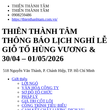
THIÊN THÀNH TÂM
THIÊN THÀNH TÂM
0908259486
https://thienthanhtam.com.vn/
THIÊN THÀNH TÂM
THÔNG BÁO LỊCH NGHỈ LỄ
GIỖ TỔ HÙNG VƯƠNG &
30/04 – 01/05/2026
518 Nguyễn Văn Thành, P. Chánh Hiệp, TP. Hồ Chí Minh
Giới thiệu
LỜI NGỎ
VĂN HÓA CÔNG TY
SƠ ĐỒ TỔ CHỨC
PHÁP LÝ
GIÁ TRỊ CỐT LÕI
CÔNG TRÌNH TIÊU BIỂU
CAM KẾT CHẤT LƯỢNG DỊCH VỤ