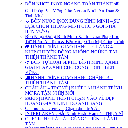
BỒN NƯỚC INOX NGANG TOÀN THÀNH 🕊️
Giải Pháp Bền Vững Cho Nguồn Nước An Toàn &
Tinh Khiết
💠 BỒN NƯỚC INOX ĐỨNG BÌNH MINH – SỰ
LỰA CHỌN THÔNG MINH CHO NGÔI NHÀ
BỀN VỮNG
Bồn Nhựa Đứng Bình Minh Xanh – Giải Pháp Lưu
Trữ Nước An Toàn & Bền Vững Cho Mọi Công Trình
🚚 HÀNH TRÌNH GIAO HÀNG – CHẶNG 4 |
NHỊP CHUYỂN ĐỘNG KHÔNG NGỪNG TẠI
THIÊN THÀNH TÂM
🌿 BỒN TỰ HOẠI SEPTIC BÌNH MINH XANH –
GIẢI PHÁP XANH CHO CÔNG TRÌNH BỀN
VỮNG
🚛 HÀNH TRÌNH GIAO HÀNG CHẶNG 3 –
THIÊN THÀNH TÂM
CHÂU ÂU – TRỞ VỀ | KHÉP LẠI HÀNH TRÌNH,
MỞ RA TẦM NHÌN MỚI
PARIS | HÀNH TRÌNH CHẠM VÀO VẺ ĐẸP
HOÀNG GIA & KINH ĐÔ ÁNH SÁNG
Chamonix – Geneva | Chạm đỉnh trời Âu
INTERLAKEN - Sắc Xanh Hoàn Hảo của THỤY SĨ
CHECK IN CHÂU ÂU CÙNG THIÊN THÀNH
TÂM