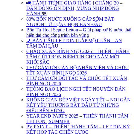
🚛 HÀNH TRÌNH GIAO HÀNG | CHẶNG 20 –
DẪN DÒNG ỔN ĐỊNH, VỮNG NHỊP ĐỒNG
HÀNH 💙
80% BỒN NƯỚC XUỐNG CẤP SỚM BẮT
NGUỒN TỪ LỰA CHỌN BAN ĐẦU
Bồn Tự Hoại Septic Letton – Giải pháp xử lý nước thải
hiện đại cho công trình bền vững
🚽 BÀN CẦU LETTON | LẮP MỘT LẦN – AN
TÂM DÀI LÂU
CHÀO XUÂN BÍNH NGỌ 2026 – THIÊN THÀNH
TÂM GỬI TRỌN NIỀM TIN CHO NĂM MỚI
KHỞI SẮC
THƯ CẢM ƠN CÁN BỘ NHÂN VIÊN VÀ CHÚC
TẾT XUÂN BÍNH NGỌ 2026
THƯ CẢM ƠN ĐỐI TÁC VÀ CHÚC TẾT XUÂN
BÍNH NGỌ 2026
THÔNG BÁO LỊCH NGHỈ TẾT NGUYÊN ĐÁN
BÍNH NGỌ 2026
KHÔNG GIAN BẾP VIỆT NGÀY TẾT – NƠI GẮN
KẾT YÊU THƯƠNG BẮT ĐẦU TỪ NHỮNG
ĐIỀU BỀN VỮNG
YEAR END PARTY 2025 – THIÊN THÀNH TÂM |
LETTON | SUMMER
PV PAINT – THIÊN THÀNH TÂM – LETTON KÝ
KẾT HỢP TÁC CHIẾN LƯỢC