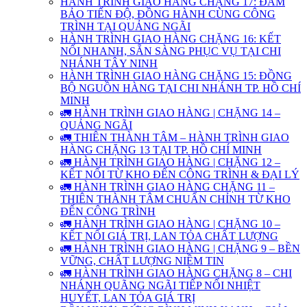
HÀNH TRÌNH GIAO HÀNG CHẶNG 17: ĐẢM
BẢO TIẾN ĐỘ, ĐỒNG HÀNH CÙNG CÔNG
TRÌNH TẠI QUẢNG NGÃI
HÀNH TRÌNH GIAO HÀNG CHẶNG 16: KẾT
NỐI NHANH, SẴN SÀNG PHỤC VỤ TẠI CHI
NHÁNH TÂY NINH
HÀNH TRÌNH GIAO HÀNG CHẶNG 15: ĐỒNG
BỘ NGUỒN HÀNG TẠI CHI NHÁNH TP. HỒ CHÍ
MINH
🚛 HÀNH TRÌNH GIAO HÀNG | CHẶNG 14 –
QUẢNG NGÃI
🚛 THIÊN THÀNH TÂM – HÀNH TRÌNH GIAO
HÀNG CHẶNG 13 TẠI TP. HỒ CHÍ MINH
🚛 HÀNH TRÌNH GIAO HÀNG | CHẶNG 12 –
KẾT NỐI TỪ KHO ĐẾN CÔNG TRÌNH & ĐẠI LÝ
🚛 HÀNH TRÌNH GIAO HÀNG CHẶNG 11 –
THIÊN THÀNH TÂM CHUẨN CHỈNH TỪ KHO
ĐẾN CÔNG TRÌNH
🚛 HÀNH TRÌNH GIAO HÀNG | CHẶNG 10 –
KẾT NỐI GIÁ TRỊ, LAN TỎA CHẤT LƯỢNG
🚛 HÀNH TRÌNH GIAO HÀNG | CHẶNG 9 – BỀN
VỮNG, CHẤT LƯỢNG NIỀM TIN
🚛 HÀNH TRÌNH GIAO HÀNG CHẶNG 8 – CHI
NHÁNH QUÃNG NGÃI TIẾP NỐI NHIỆT
HUYẾT, LAN TỎA GIÁ TRỊ