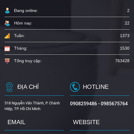
Đang online:
2
Hôm nay:
22
Tuần:
1373
Tháng:
1530
Tổng truy cập:
763428
ĐỊA CHỈ
HOTLINE
518 Nguyễn Văn Thành, P. Chánh
0908259486 - 0985675764
Hiệp, TP. Hồ Chí Minh
EMAIL
WEBSITE