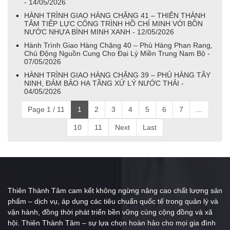
- 14/05/2026
HÀNH TRÌNH GIAO HÀNG CHẶNG 41 – THIÊN THÀNH
TÂM TIẾP LỰC CÔNG TRÌNH HỒ CHÍ MINH VỚI BỒN
NƯỚC NHỰA BÌNH MINH XANH - 12/05/2026
Hành Trình Giao Hàng Chặng 40 – Phủ Hàng Phan Rang,
Chủ Động Nguồn Cung Cho Đại Lý Miền Trung Nam Bộ -
07/05/2026
HÀNH TRÌNH GIAO HÀNG CHẶNG 39 – PHỦ HÀNG TÂY
NINH, ĐẢM BẢO HẠ TẦNG XỬ LÝ NƯỚC THẢI -
04/05/2026
Page 1 / 11
1
2
3
4
5
6
7
...
10
11
Next
Last
Thiên Thành Tâm cam kết không ngừng nâng cao chất lượng sản
phẩm – dịch vụ, áp dụng các tiêu chuẩn quốc tế trong quản lý và
vận hành, đồng thời phát triển bền vững cùng cộng đồng và xã
hội. Thiên Thành Tâm – sự lựa chọn hoàn hảo cho mọi gia đình