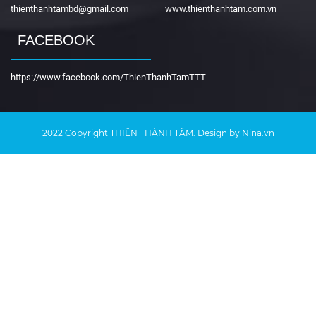
thienthanhtambd@gmail.com
www.thienthanhtam.com.vn
FACEBOOK
https://www.facebook.com/ThienThanhTamTTT
2022 Copyright
THIÊN THÀNH TÂM
. Design by Nina.vn