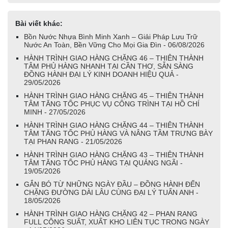
Bài viết khác:
Bồn Nước Nhựa Bình Minh Xanh – Giải Pháp Lưu Trữ
Nước An Toàn, Bền Vững Cho Mọi Gia Đìn - 06/08/2026
HÀNH TRÌNH GIAO HÀNG CHẶNG 46 – THIÊN THÀNH
TÂM PHỦ HÀNG NHANH TẠI CẦN THƠ, SẴN SÀNG
ĐỒNG HÀNH ĐẠI LÝ KINH DOANH HIỆU QUẢ -
29/05/2026
HÀNH TRÌNH GIAO HÀNG CHẶNG 45 – THIÊN THÀNH
TÂM TĂNG TỐC PHỤC VỤ CÔNG TRÌNH TẠI HỒ CHÍ
MINH - 27/05/2026
HÀNH TRÌNH GIAO HÀNG CHẶNG 44 – THIÊN THÀNH
TÂM TĂNG TỐC PHỦ HÀNG VÀ NÂNG TẦM TRƯNG BÀY
TẠI PHAN RANG - 21/05/2026
HÀNH TRÌNH GIAO HÀNG CHẶNG 43 – THIÊN THÀNH
TÂM TĂNG TỐC PHỦ HÀNG TẠI QUẢNG NGÃI -
19/05/2026
GẮN BÓ TỪ NHỮNG NGÀY ĐẦU – ĐỒNG HÀNH ĐẾN
CHẶNG ĐƯỜNG DÀI LÂU CÙNG ĐẠI LÝ TUẤN ANH -
18/05/2026
HÀNH TRÌNH GIAO HÀNG CHẶNG 42 – PHAN RANG
FULL CÔNG SUẤT, XUẤT KHO LIÊN TỤC TRONG NGÀY